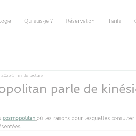
logie
Qui suis-je ?
Réservation
Tarifs
. 2025
1 min de lecture
politan parle de kinési
u
cosmopolitan
où les raisons pour lesquelles consulter
ésentées.