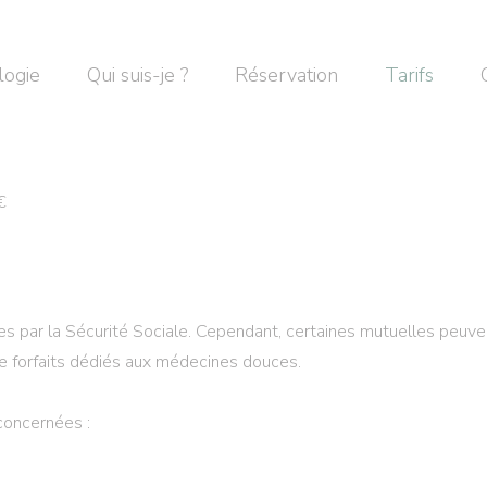
logie
Qui suis-je ?
Réservation
Tarifs
€
 par la Sécurité Sociale. Cependant, certaines mutuelles peuve
 de forfaits dédiés aux médecines douces.
concernées :